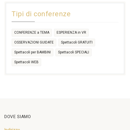
11:00
14:30
Tipi di conferenze
17:30
CONFERENZE a TEMA
ESPERIENZA in VR
OSSERVAZIONI GUIDATE
Spettacoli GRATUITI
Spettacoli per BAMBINI
Spettacoli SPECIALI
Spettacoli WEB
DOVE SIAMO
Indirizzo