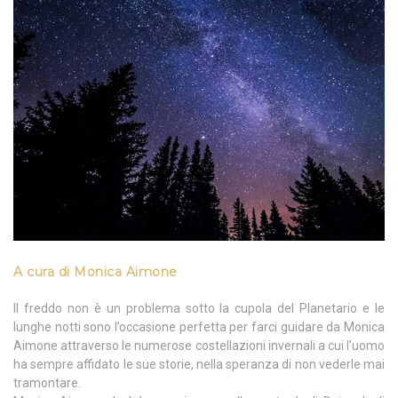
A cura di Monica Aimone
Il freddo non è un problema sotto la cupola del Planetario e le
lunghe notti sono l’occasione perfetta per farci guidare da Monica
Aimone attraverso le numerose costellazioni invernali a cui l’uomo
ha sempre affidato le sue storie, nella speranza di non vederle mai
tramontare.