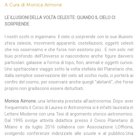
A Cura di Monica Aimone
LE ILLUSIONI DELLA VOLTA CELESTE: QUANDO IL CIELO CI
SORPRENDE
I nostri occhi ci ingannano. Il cielo ci sorprende con le sue illusioni:
sfera celeste, movimenti apparenti, costellazioni, oggetti celesti
che noi osserviamo e che forse non esistono più… E non solo: nel
buio profondo dell’Universo si nascondono anche figure davvero
particolari: galassie a forma di topo, fiori, animali e oggetti curiosi.
Uno spettacolare viaggio sotto la volta stellata del Planetario che,
dalla semplice osservazione del cielo ad occhio nudo, ci porterà ai
confini del cosmo, per osservare anche quegli “abitanti”, che forse
proprio non gradiscono essere disturbati…
Monica Aimone
, una letterata prestata all’astronomia. Dopo aver
frequentato il Corso di Laurea in Astronomia si è infatti laureata in
Lettere Moderne con una Tesi di argomento storico-astronomico.
Dal 1995 svolge attività didattica presso il Civico Planetario di
Milano e da luglio 2016 collabora con Associazione LOfficina,
svolgendo conferenze indirizzate alle scuole e al pubblico.Una