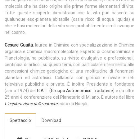
molecola che ha dato origine alle prime forme elementari di vita.
Tutte queste scoperte dimostrano che la vita può nascere su
qualunque eso-pianeta abitabile (ossia ricco di acqua liquida) e
che le basi molecolari della vita sono probabilmente simili ovunque
nel cosmo.
Cesare Guaita
, laurea in Chimica con specializzazione in Chimica
organica e Chimica macromolecolare. Esperto di Cosmochimica e
Planetologia, ha pubblicato, su riviste divulgative e professionali,
centinaia di articoli su questi temi, con particolare riferimento alle
connessioni chimico-geologiche di una moltitudine di fenomeni
planetari ed astrofisici. Collabora con giornali e riviste e reti
televisive pubbliche e private. È inoltre Presidente e fondatore
(anno 1974) del
G.A.T.
(
Gruppo Astronomico Tradatese
) e da oltre
25 anni è conferenziere del Planetario di Milano. È autore del libro
L’esplorazione delle comete
edito da Hoepli.
Spettacolo
Download