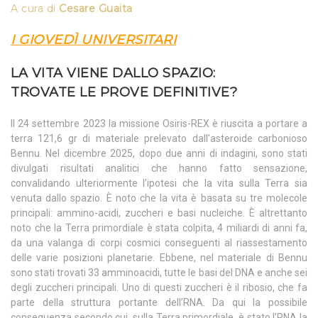
A cura di
Cesare Guaita
I GIOVEDÌ UNIVERSITARI
LA VITA VIENE DALLO SPAZIO:
TROVATE LE PROVE DEFINITIVE?
Il 24 settembre 2023 la missione Osiris-REX è riuscita a portare a
terra 121,6 gr di materiale prelevato dall’asteroide carbonioso
Bennu. Nel dicembre 2025, dopo due anni di indagini, sono stati
divulgati risultati analitici che hanno fatto sensazione,
convalidando ulteriormente l’ipotesi che la vita sulla Terra sia
venuta dallo spazio. È noto che la vita è basata su tre molecole
principali: ammino-acidi, zuccheri e basi nucleiche. È altrettanto
noto che la Terra primordiale è stata colpita, 4 miliardi di anni fa,
da una valanga di corpi cosmici conseguenti al riassestamento
delle varie posizioni planetarie. Ebbene, nel materiale di Bennu
sono stati trovati 33 amminoacidi, tutte le basi del DNA e anche sei
degli zuccheri principali. Uno di questi zuccheri è il ribosio, che fa
parte della struttura portante dell’RNA. Da qui la possibile
conseguenza secondo cui, sulla Terra primordiale, è stato l’RNA la