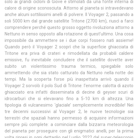
solo ai grandi cicloni di Giove e stimolati da una fonte interna di
calore di origine sconosciuta. Attorno al pianeta si intravedevano
anche alcuni sottilissimi anelli di polvere. Il Voyager 2, passando a
soli 5000 km dal grande satellite Tritone (2700 km), riuscì a farci
comprendere perché questo grosso oggetto rivoluziona attorno a
Nettuno in senso opposto alla rotazione di quest’ultimo. Una cosa
impossibile da ammettere se i due corpi fossero nati assieme!
Quando però il Voyager 2 scoprì che la superficie ghiacciata di
Tritone era priva di crateri e rimodellata da probabili caldere
emissive, fu inevitabile concludere che il satellite dovette aver
subito un violentissimo trauma termico, spiegabile solo
ammettendo che sia stato catturato da Nettuno nella notte dei
tempi. Ma la scoperta forse più inaspettata arrivò quando il
Voyager 2 sorvolò il polo Sud di Tritone: l’enorme calotta di azoto
ghiacciato era infatti disseminata di decine di geyser scuri di
idrocarburi che si elevavano fino a 5-10 km di altezza. Una
tipologia di vulcanesimo ‘glaciale’ semplicemente incredibile! Nei
tre decenni successivi al Voyager 2, le nuove tecnologie sia
terrestri che spaziali hanno permesso di acquisire informazioni
sempre più complete: a cominciare dalla bizzarra meteorologia
del pianeta per proseguire con gli enigmatici anelli, per la prima
volta ripresi in ogni dettaglio nel Luglio 2022 dal super-telescopio