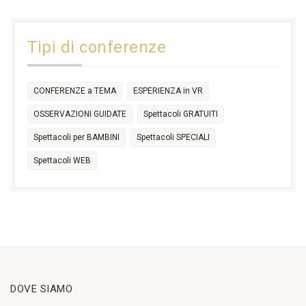
31
1
2
3
4
5
6
11:00
14:30
Tipi di conferenze
17:30
CONFERENZE a TEMA
ESPERIENZA in VR
OSSERVAZIONI GUIDATE
Spettacoli GRATUITI
Spettacoli per BAMBINI
Spettacoli SPECIALI
Spettacoli WEB
DOVE SIAMO