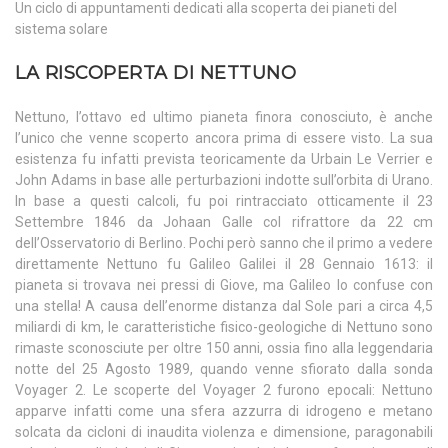
Un ciclo di appuntamenti dedicati alla scoperta dei pianeti del
sistema solare
LA RISCOPERTA DI NETTUNO
Nettuno, l’ottavo ed ultimo pianeta finora conosciuto, è anche
l’unico che venne scoperto ancora prima di essere visto. La sua
esistenza fu infatti prevista teoricamente da Urbain Le Verrier e
John Adams in base alle perturbazioni indotte sull’orbita di Urano.
In base a questi calcoli, fu poi rintracciato otticamente il 23
Settembre 1846 da Johaan Galle col rifrattore da 22 cm
dell’Osservatorio di Berlino. Pochi però sanno che il primo a vedere
direttamente Nettuno fu Galileo Galilei il 28 Gennaio 1613: il
pianeta si trovava nei pressi di Giove, ma Galileo lo confuse con
una stella! A causa dell’enorme distanza dal Sole pari a circa 4,5
miliardi di km, le caratteristiche fisico-geologiche di Nettuno sono
rimaste sconosciute per oltre 150 anni, ossia fino alla leggendaria
notte del 25 Agosto 1989, quando venne sfiorato dalla sonda
Voyager 2. Le scoperte del Voyager 2 furono epocali: Nettuno
apparve infatti come una sfera azzurra di idrogeno e metano
solcata da cicloni di inaudita violenza e dimensione, paragonabili