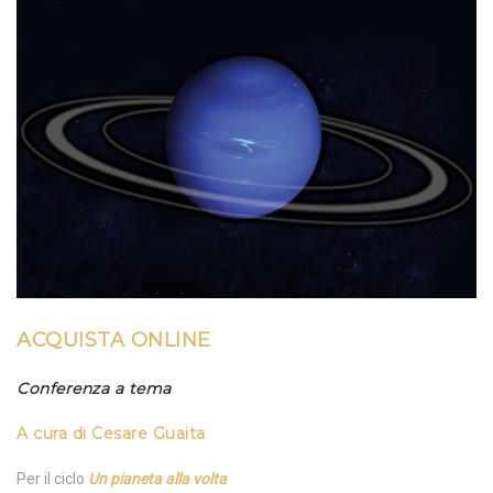
ACQUISTA
ONLINE
Conferenza a tema
A cura di Cesare Guaita
Per il ciclo
Un
pianeta
alla volta