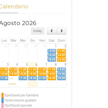
Calendario
Agosto 2026
today
Lun
Mar
Mer
Gio
Ven
Sab
Dom
27
28
29
30
31
1
2
14:30
11:00
16:30
14:30
18:00
16:30
3
4
5
6
7
8
9
11:00
11:00
11:00
11:00
11:00
11:00
14:30
14:30
14:30
14:30
14:30
14:30
14:30
16:30
17:30
17:30
18:30
21:00
16:30
18:30
+2
more
10
11
12
13
14
15
16
11:00
14:30
11:00
Spettacoli per bambini
14:30
16:30
14:30
Osservazioni guidate
18:00
16:30
+3
Spettacoli speciali