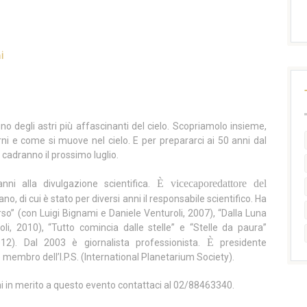
i
 uno degli astri più affascinanti del cielo. Scopriamolo insieme,
ni e come si muove nel cielo. E per prepararci ai 50 anni dal
 cadranno il prossimo luglio.
È vicecaporedattore del
anni alla divulgazione scientifica.
no, di cui è stato per diversi anni il responsabile scientifico. Ha
iverso” (con Luigi Bignami e Daniele Venturoli, 2007), “Dalla Luna
li, 2010), “Tutto comincia dalle stelle” e “Stelle da paura”
È
2). Dal 2003 è giornalista professionista.
presidente
e membro dell’I.P.S. (International Planetarium Society).
ni in merito a questo evento contattaci al 02/88463340.