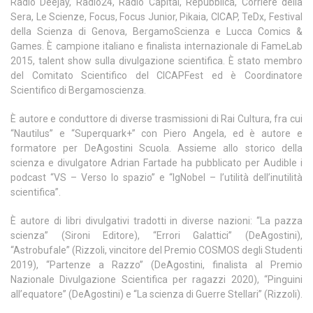
Radio Deejay, Radio24, Radio Capital, Repubblica, Corriere della
Sera, Le Scienze, Focus, Focus Junior, Pikaia, CICAP, TeDx, Festival
della Scienza di Genova, BergamoScienza e Lucca Comics &
Games. È campione italiano e finalista internazionale di FameLab
2015, talent show sulla divulgazione scientifica. È stato membro
del Comitato Scientifico del CICAPFest ed è Coordinatore
Scientifico di Bergamoscienza.
È autore e conduttore di diverse trasmissioni di Rai Cultura, fra cui
“Nautilus” e “Superquark+” con Piero Angela, ed è autore e
formatore per DeAgostini Scuola. Assieme allo storico della
scienza e divulgatore Adrian Fartade ha pubblicato per Audible i
podcast “VS – Verso lo spazio” e “IgNobel – l’utilità dell’inutilità
scientifica”.
È autore di libri divulgativi tradotti in diverse nazioni: “La pazza
scienza” (Sironi Editore), “Errori Galattici” (DeAgostini),
“Astrobufale” (Rizzoli, vincitore del Premio COSMOS degli Studenti
2019), “Partenze a Razzo” (DeAgostini, finalista al Premio
Nazionale Divulgazione Scientifica per ragazzi 2020), “Pinguini
all’equatore” (DeAgostini) e “La scienza di Guerre Stellari” (Rizzoli).