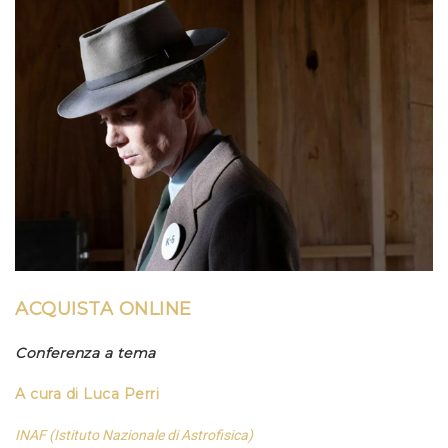
ACQUISTA
ONLINE
Conferenza a tema
A
cura
di
Luca Perri
INAF (Istituto Nazionale di Astrofisica)