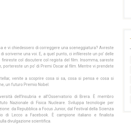
esa e vi chiedessero di correggere una sceneggiatura? Avreste
di scriverne una voi. E, a quel punto, ci infilereste un po’ delle
i finireste col discutere col regista del film. Insomma, sareste
, portereste un po’ di Premi Oscar al film. Mentre vi prendete
tellar, venite a scoprire cosa si sa, cosa si pensa e cosa si
rne, un futuro Premio Nobel.
versità dell’Insubria e all’Osservatorio di Brera. È membro
stituto Nazionale di Fisica Nucleare. Sviluppa tecnologie per
azione: da Repubblica a Focus Junior, dal Festival della Scienza
o di Lecco a Facebook. È campione italiano e finalista
lla divulgazione scientifica.