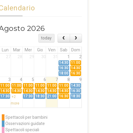
Calendario
Agosto 2026
today
Lun
Mar
Mer
Gio
Ven
Sab
Dom
27
28
29
30
31
1
2
14:30
11:00
16:30
14:30
18:00
16:30
3
4
5
6
7
8
9
11:00
11:00
11:00
11:00
11:00
11:00
14:30
14:30
14:30
14:30
14:30
14:30
14:30
16:30
17:30
17:30
18:30
21:00
16:30
18:30
+2
more
10
11
12
13
14
15
16
11:00
14:30
11:00
Spettacoli per bambini
14:30
16:30
14:30
Osservazioni guidate
18:00
16:30
+3
Spettacoli speciali