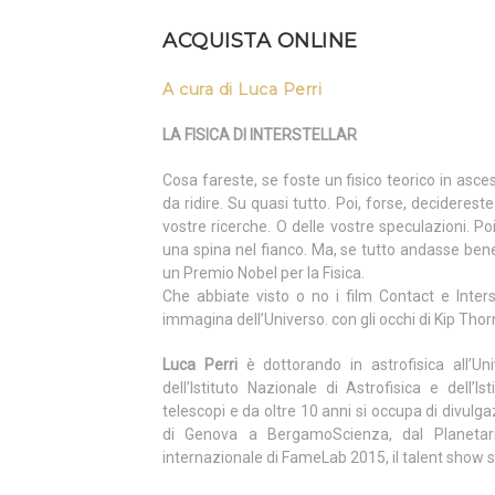
ACQUISTA ONLINE
A cura di Luca Perri
LA FISICA DI INTERSTELLAR
Cosa fareste, se foste un fisico teorico in asc
da ridire. Su quasi tutto. Poi, forse, decidereste 
vostre ricerche. O delle vostre speculazioni. Po
una spina nel fianco. Ma, se tutto andasse bene
un Premio Nobel per la Fisica.
Che abbiate visto o no i film Contact e Inters
immagina dell’Universo. con gli occhi di Kip Tho
Luca Perri
è dottorando in astrofisica all’Uni
dell’Istituto Nazionale di Astrofisica e dell’I
telescopi e da oltre 10 anni si occupa di divulg
di Genova a BergamoScienza, dal Planetari
internazionale di FameLab 2015, il talent show su