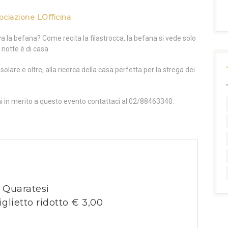
ociazione LOfficina
va la befana? Come recita la filastrocca, la befana si vede solo
a notte è di casa.
olare e oltre, alla ricerca della casa perfetta per la strega dei
ni in merito a questo evento contattaci al 02/88463340.
o Quaratesi
iglietto ridotto € 3,00