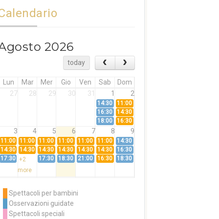
Calendario
Agosto 2026
today
Lun
Mar
Mer
Gio
Ven
Sab
Dom
27
28
29
30
31
1
2
14:30
11:00
16:30
14:30
18:00
16:30
3
4
5
6
7
8
9
11:00
11:00
11:00
11:00
11:00
11:00
14:30
14:30
14:30
14:30
14:30
14:30
14:30
16:30
17:30
17:30
18:30
21:00
16:30
18:30
+2
more
10
11
12
13
14
15
16
11:00
14:30
11:00
Spettacoli per bambini
14:30
16:30
14:30
Osservazioni guidate
18:00
16:30
+3
Spettacoli speciali