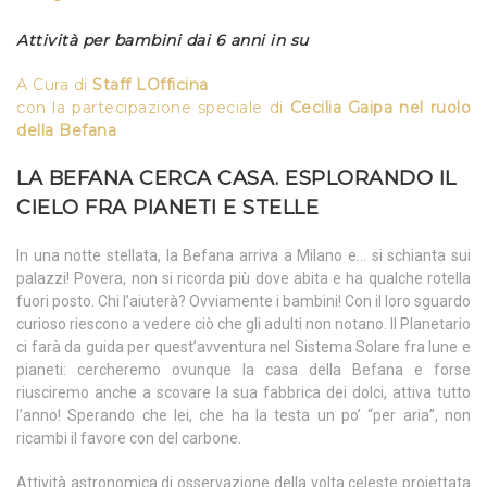
Attività per bambini dai 6 anni in su
A Cura di
Staff
LOfficina
con la partecipazione speciale di
Cecilia Gaipa nel ruolo
della Befana
LA BEFANA CERCA CASA. ESPLORANDO IL
CIELO FRA PIANETI E STELLE
In una notte stellata, la Befana arriva a Milano e… si schianta sui
palazzi! Povera, non si ricorda più dove abita e ha qualche rotella
fuori posto. Chi l’aiuterà? Ovviamente i bambini! Con il loro sguardo
curioso riescono a vedere ciò che gli adulti non notano. Il Planetario
ci farà da guida per quest’avventura nel Sistema Solare fra lune e
pianeti: cercheremo ovunque la casa della Befana e forse
riusciremo anche a scovare la sua fabbrica dei dolci, attiva tutto
l’anno! Sperando che lei, che ha la testa un po’ “per aria”, non
ricambi il favore con del carbone.
Attività astronomica di osservazione della volta celeste proiettata