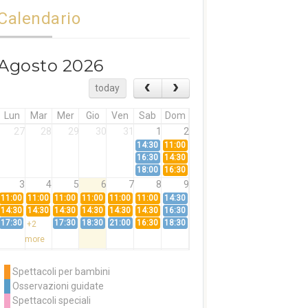
Calendario
Agosto 2026
today
Lun
Mar
Mer
Gio
Ven
Sab
Dom
27
28
29
30
31
1
2
14:30
11:00
16:30
14:30
18:00
16:30
3
4
5
6
7
8
9
11:00
11:00
11:00
11:00
11:00
11:00
14:30
14:30
14:30
14:30
14:30
14:30
14:30
16:30
17:30
17:30
18:30
21:00
16:30
18:30
+2
more
10
11
12
13
14
15
16
11:00
14:30
11:00
Spettacoli per bambini
14:30
16:30
14:30
Osservazioni guidate
18:00
16:30
+3
Spettacoli speciali