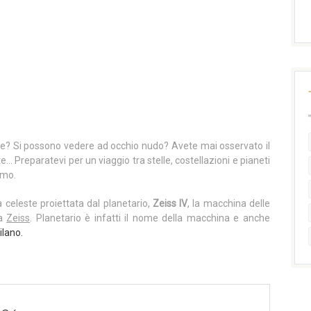
are? Si possono vedere ad occhio nudo? Avete mai osservato il
e… Preparatevi per un viaggio tra stelle, costellazioni e pianeti
smo.
a celeste proiettata dal planetario,
Zeiss IV
, la macchina delle
ca
Zeiss
. Planetario è infatti il nome della macchina e anche
ilano.