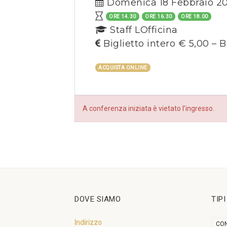
Domenica 18 Febbraio 2
ORE 14.30
ORE 16.30
ORE 18.00
Staff LOfficina
Biglietto intero € 5,00 – B
ACQUISTA ONLINE
A conferenza iniziata è vietato l’ingresso.
DOVE SIAMO
TIP
Indirizzo
CON