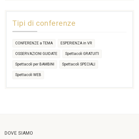
31
1
2
3
4
5
6
11:00
14:30
Tipi di conferenze
17:30
CONFERENZE a TEMA
ESPERIENZA in VR
OSSERVAZIONI GUIDATE
Spettacoli GRATUITI
Spettacoli per BAMBINI
Spettacoli SPECIALI
Spettacoli WEB
DOVE SIAMO