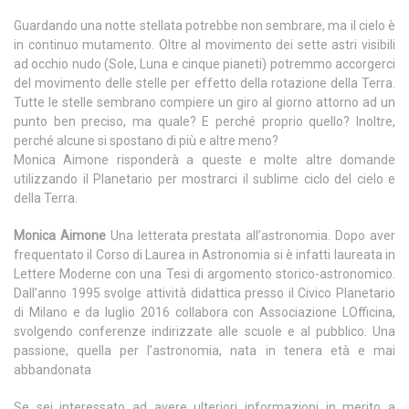
Guardando una notte stellata potrebbe non sembrare, ma il cielo è
in continuo mutamento. Oltre al movimento dei sette astri visibili
ad occhio nudo (Sole, Luna e cinque pianeti) potremmo accorgerci
del movimento delle stelle per effetto della rotazione della Terra.
Tutte le stelle sembrano compiere un giro al giorno attorno ad un
punto ben preciso, ma quale? E perché proprio quello? Inoltre,
perché alcune si spostano di più e altre meno?
Monica Aimone risponderà a queste e molte altre domande
utilizzando il Planetario per mostrarci il sublime ciclo del cielo e
della Terra.
Monica Aimone
Una letterata prestata all’astronomia. Dopo aver
frequentato il Corso di Laurea in Astronomia si è infatti laureata in
Lettere Moderne con una Tesi di argomento storico-astronomico.
Dall’anno 1995 svolge attività didattica presso il Civico Planetario
di Milano e da luglio 2016 collabora con Associazione LOfficina,
svolgendo conferenze indirizzate alle scuole e al pubblico. Una
passione, quella per l’astronomia, nata in tenera età e mai
abbandonata
Se sei interessato ad avere ulteriori informazioni in merito a