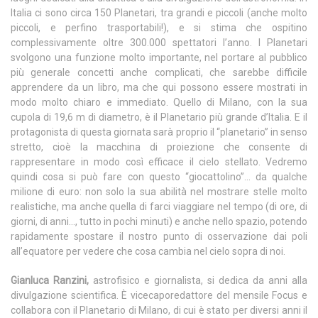
Italia ci sono circa 150 Planetari, tra grandi e piccoli (anche molto
piccoli, e perfino trasportabili!), e si stima che ospitino
complessivamente oltre 300.000 spettatori l’anno. I Planetari
svolgono una funzione molto importante, nel portare al pubblico
più generale concetti anche complicati, che sarebbe difficile
apprendere da un libro, ma che qui possono essere mostrati in
modo molto chiaro e immediato. Quello di Milano, con la sua
cupola di 19,6 m di diametro, è il Planetario più grande d’Italia. E il
protagonista di questa giornata sarà proprio il “planetario” in senso
stretto, cioè la macchina di proiezione che consente di
rappresentare in modo così efficace il cielo stellato. Vedremo
quindi cosa si può fare con questo “giocattolino”… da qualche
milione di euro: non solo la sua abilità nel mostrare stelle molto
realistiche, ma anche quella di farci viaggiare nel tempo (di ore, di
giorni, di anni…, tutto in pochi minuti) e anche nello spazio, potendo
rapidamente spostare il nostro punto di osservazione dai poli
all’equatore per vedere che cosa cambia nel cielo sopra di noi.
Gianluca Ranzini,
astrofisico e giornalista, si dedica da anni alla
divulgazione scientifica. È vicecaporedattore del mensile Focus e
collabora con il Planetario di Milano, di cui è stato per diversi anni il