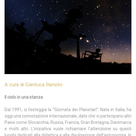
A cura di Gianluca Ranzini
Il cielo in una stanza
Dal 1991, si festeggia la “Giornata dei Planetari”. Nata in Italia, ha
oggi una connotazione internazionale, dato che vi partecipano altri
Paesi come Slovacchia, Russia, Francia, Gran Bretagna, Danimarca
e molti altri. L’iniziativa vuole richiamare l’attenzione su questi
luoghi dedicati alla didattica e alla divulgazione dell’astronomia. In