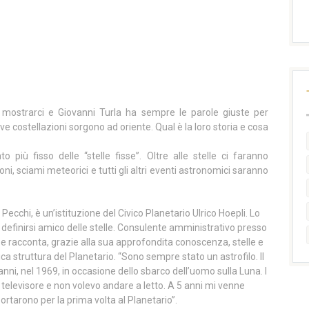
a mostrarci e Giovanni Turla ha sempre le parole giuste per
e costellazioni sorgono ad oriente. Qual è la loro storia e cosa
più fisso delle “stelle fisse”. Oltre alle stelle ci faranno
i, sciami meteorici e tutti gli altri eventi astronomici saranno
Pecchi, è un’istituzione del Civico Planetario Ulrico Hoepli. Lo
definirsi amico delle stelle. Consulente amministrativo presso
e racconta, grazie alla sua approfondita conoscenza, stelle e
ica struttura del Planetario. “Sono sempre stato un astrofilo. Il
ni, nel 1969, in occasione dello sbarco dell’uomo sulla Luna. I
 televisore e non volevo andare a letto. A 5 anni mi venne
ortarono per la prima volta al Planetario”.