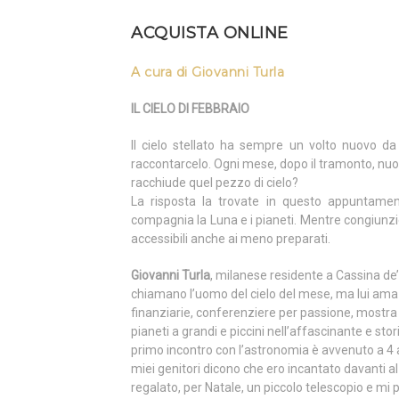
ACQUISTA ONLINE
A cura di Giovanni Turla
IL CIELO DI FEBBRAIO
Il cielo stellato ha sempre un volto nuovo d
raccontarcelo. Ogni mese, dopo il tramonto, nuov
racchiude quel pezzo di cielo?
La risposta la trovate in questo appuntamento 
compagnia la Luna e i pianeti. Mentre congiunzion
accessibili anche ai meno preparati.
Giovanni Turla
, milanese residente a Cassina de’ 
chiamano l’uomo del cielo del mese, ma lui ama 
finanziarie, conferenziere per passione, mostra 
pianeti a grandi e piccini nell’affascinante e stor
primo incontro con l’astronomia è avvenuto a 4 an
miei genitori dicono che ero incantato davanti al
regalato, per Natale, un piccolo telescopio e mi p