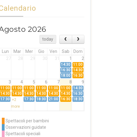
Calendario
Agosto 2026
today
Lun
Mar
Mer
Gio
Ven
Sab
Dom
27
28
29
30
31
1
2
14:30
11:00
16:30
14:30
18:00
16:30
3
4
5
6
7
8
9
11:00
11:00
11:00
11:00
11:00
11:00
14:30
14:30
14:30
14:30
14:30
14:30
14:30
16:30
17:30
17:30
18:30
21:00
16:30
18:30
+2
more
10
11
12
13
14
15
16
11:00
14:30
11:00
Spettacoli per bambini
14:30
16:30
14:30
Osservazioni guidate
18:00
16:30
+3
Spettacoli speciali