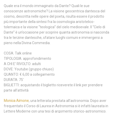
Quale era il mondo immaginato da Dante? Quali le sue
conoscenze astronomiche? La visione geocentrica dantesca del
cosmo, descritta nelle opere del poeta, risulta essere il prodotto
più importante della sintesi fra la cosmologia aristotelico-
tolemaica e la visione “teologica” del cielo medioevale. Il “Cielo di
Dante” è un’occasione per scoprire quanta astronomia si nasconda
tra le terzine dantesche, sfatare luoghi comuni e immergersi a
pieno nella Divina Commedia.
COSA: Talk online
TIPOLOGIA: approfondimento
A CHI E’ RIVOLTO: adulti
DOVE: Youtube (gruppo chiuso)
QUANTO: € 6,00 a collegamento
DURATA: 75′
BIGLIETTI: acquistando il biglietto riceverete il link per prendere
parte all’attività
Monica Aimone
, una letterata prestata all’astronomia. Dopo aver
frequentato il Corso di Laurea in Astronomia si è infatti laureata in
Lettere Moderne con una tesi di argomento storico-astronomico.