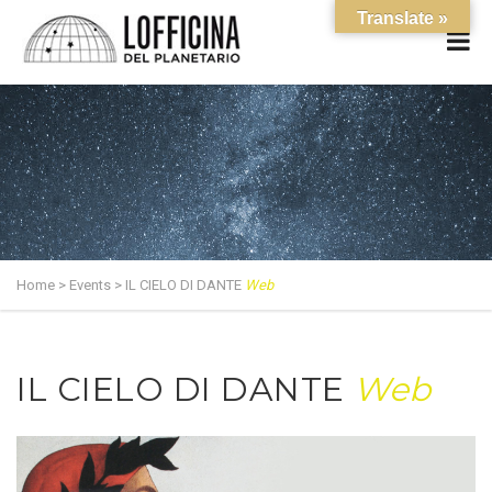
Translate »
Home
>
Events
>
IL CIELO DI DANTE
Web
IL CIELO DI DANTE
Web