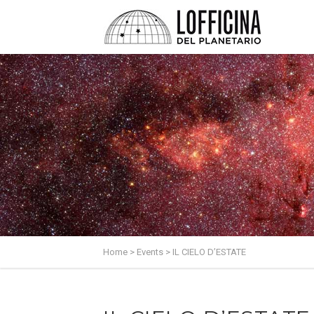
Home
>
Events
>
IL CIELO D’ESTATE