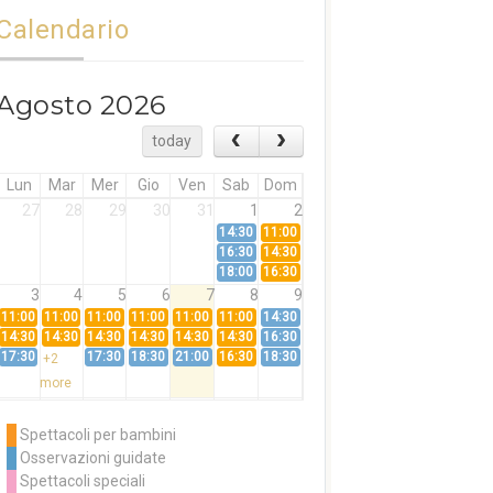
Calendario
Agosto 2026
today
Lun
Mar
Mer
Gio
Ven
Sab
Dom
27
28
29
30
31
1
2
14:30
11:00
16:30
14:30
18:00
16:30
3
4
5
6
7
8
9
11:00
11:00
11:00
11:00
11:00
11:00
14:30
14:30
14:30
14:30
14:30
14:30
14:30
16:30
17:30
17:30
18:30
21:00
16:30
18:30
+2
more
10
11
12
13
14
15
16
11:00
14:30
11:00
Spettacoli per bambini
14:30
16:30
14:30
Osservazioni guidate
18:00
16:30
+3
Spettacoli speciali