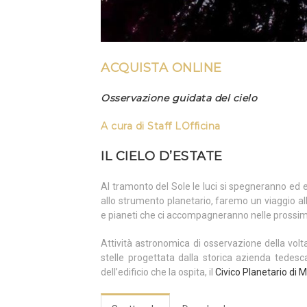
ACQUISTA ONLINE
Osservazione guidata del cielo
A cura di
Staff LOfficina
IL CIELO D’ESTATE
Al tramonto del Sole le luci si spegneranno ed e
allo strumento planetario, faremo un viaggio all
e pianeti che ci accompagneranno nelle prossi
Attività astronomica di osservazione della volt
stelle progettata dalla storica azienda tedes
dell’edificio che la ospita, il
Civico Planetario di M