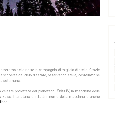
ntreremo nella notte in compagnia di migliaia di stelle. Grazie
a scoperta del cielo d’estate, osservando stelle, costellazione
me settimane.
a celeste proiettata dal planetario,
Zeiss IV
, la macchina delle
ca
Zeiss
. Planetario è infatti il nome della macchina e anche
ilano.