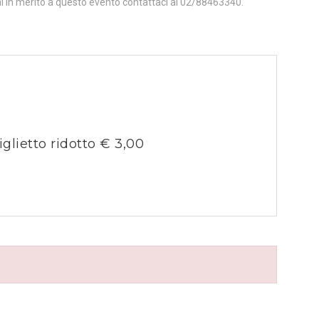
ni in merito a questo evento contattaci al 02/88463340.
iglietto ridotto € 3,00