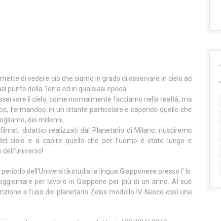
rmette di vedere ciò che siamo in grado di osservare in cielo ad
asi punto della Terra ed in qualsiasi epoca.
osservare il cielo, come normalmente facciamo nella realtà, ma
o, fermandoci in un istante particolare e capendo quello che
vogliamo, dei millenni.
lmati didattici realizzati dal Planetario di Milano, riusciremo
del cielo e a capire quello che per l’uomo è stato lungo e
 dell’universo!
l periodo dell’Università studia la lingua Giapponese presso l’ Is.
oi soggiornare per lavoro in Giappone per più di un anno. Al suo
enzione e l’uso del planetario Zeiss modello IV. Nasce così una