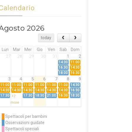
Calendario
Agosto 2026
today
Lun
Mar
Mer
Gio
Ven
Sab
Dom
27
28
29
30
31
1
2
14:30
11:00
16:30
14:30
18:00
16:30
3
4
5
6
7
8
9
11:00
11:00
11:00
11:00
11:00
11:00
14:30
14:30
14:30
14:30
14:30
14:30
14:30
16:30
17:30
17:30
18:30
21:00
16:30
18:30
+2
more
10
11
12
13
14
15
16
11:00
14:30
11:00
Spettacoli per bambini
14:30
16:30
14:30
Osservazioni guidate
18:00
16:30
+3
Spettacoli speciali