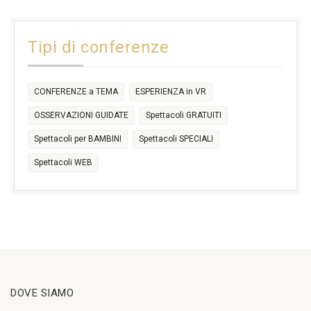
31
1
2
3
4
5
6
11:00
14:30
Tipi di conferenze
17:30
CONFERENZE a TEMA
ESPERIENZA in VR
OSSERVAZIONI GUIDATE
Spettacoli GRATUITI
Spettacoli per BAMBINI
Spettacoli SPECIALI
Spettacoli WEB
DOVE SIAMO