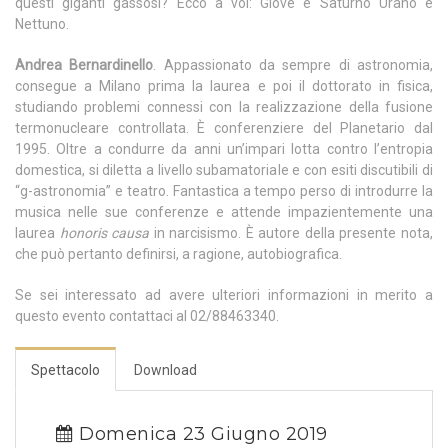
questi giganti gassosi? Ecco a voi: Giove e Saturno Urano e
Nettuno.
Andrea Bernardinello
. Appassionato da sempre di astronomia,
consegue a Milano prima la laurea e poi il dottorato in fisica,
studiando problemi connessi con la realizzazione della fusione
termonucleare controllata. È conferenziere del Planetario dal
1995. Oltre a condurre da anni un’impari lotta contro l’entropia
domestica, si diletta a livello subamatoriale e con esiti discutibili di
“g-astronomia” e teatro. Fantastica a tempo perso di introdurre la
musica nelle sue conferenze e attende impazientemente una
laurea
honoris causa
in narcisismo. È autore della presente nota,
che può pertanto definirsi, a ragione, autobiografica.
Se sei interessato ad avere ulteriori informazioni in merito a
questo evento contattaci al 02/88463340.
Spettacolo
Download
Domenica 23 Giugno 2019