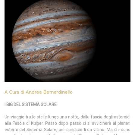
A Cura di Andrea Bernardinello
I BIG DEL SISTEMA SOLARE
Un viaggio tra le stelle lungo una notte, dalla fascia degli asteroidi
alla Fascia di Kuiper. Passo dopo passo ci si avvicinerà ai pianeti
esterni del Sistema Solare, per conoscerli da vicino. Ma chi sono