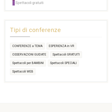
Spettacoli gratuiti
14:30
14:30
14:30
14:30
14:30
14:30
16:30
17:30
17:30
18:30
21:00
16:30
18:00
+2 more
31
1
2
3
4
5
6
11:00
14:30
Tipi di conferenze
17:30
CONFERENZE a TEMA
ESPERIENZA in VR
OSSERVAZIONI GUIDATE
Spettacoli GRATUITI
Spettacoli per BAMBINI
Spettacoli SPECIALI
Spettacoli WEB