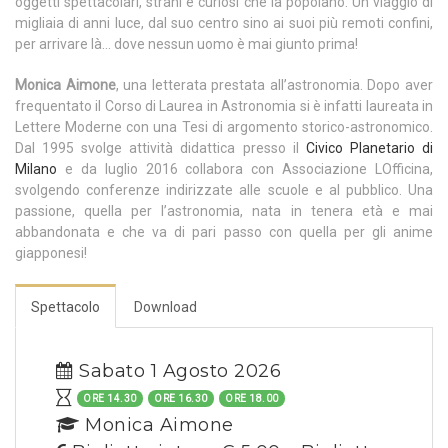
oggetti spettacolari, strani e curiosi che la popolano. Un viaggio di
migliaia di anni luce, dal suo centro sino ai suoi più remoti confini,
per arrivare là… dove nessun uomo è mai giunto prima!
Monica Aimone
, una letterata prestata all’astronomia. Dopo aver
frequentato il Corso di Laurea in Astronomia si è infatti laureata in
Lettere Moderne con una Tesi di argomento storico-astronomico.
Dal 1995 svolge attività didattica presso il
Civico Planetario di
Milano
e da luglio 2016 collabora con Associazione LOfficina,
svolgendo conferenze indirizzate alle scuole e al pubblico. Una
passione, quella per l’astronomia, nata in tenera età e mai
abbandonata e che va di pari passo con quella per gli anime
giapponesi!
Spettacolo
Download
Sabato 1 Agosto 2026
ORE 14.30
ORE 16.30
ORE 18.00
Monica Aimone