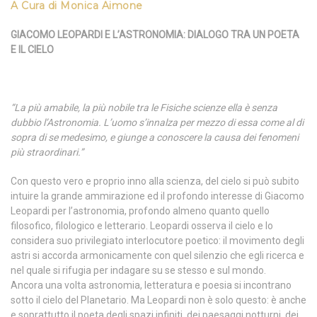
A Cura di Monica Aimone
GIACOMO LEOPARDI E L’ASTRONOMIA: DIALOGO TRA UN POETA
E IL CIELO
“La più amabile, la più nobile tra le Fisiche scienze ella è senza
dubbio l’Astronomia. L’uomo s’innalza per mezzo di essa come al di
sopra di se medesimo, e giunge a conoscere la causa dei fenomeni
più straordinari.”
Con questo vero e proprio inno alla scienza, del cielo si può subito
intuire la grande ammirazione ed il profondo interesse di Giacomo
Leopardi per l’astronomia, profondo almeno quanto quello
filosofico, filologico e letterario. Leopardi osserva il cielo e lo
considera suo privilegiato interlocutore poetico: il movimento degli
astri si accorda armonicamente con quel silenzio che egli ricerca e
nel quale si rifugia per indagare su se stesso e sul mondo.
Ancora una volta astronomia, letteratura e poesia si incontrano
sotto il cielo del Planetario. Ma Leopardi non è solo questo: è anche
e soprattutto il poeta degli spazi infiniti, dei paesaggi notturni, dei