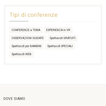
31
1
2
3
4
5
6
11:00
14:30
Tipi di conferenze
17:30
CONFERENZE a TEMA
ESPERIENZA in VR
OSSERVAZIONI GUIDATE
Spettacoli GRATUITI
Spettacoli per BAMBINI
Spettacoli SPECIALI
Spettacoli WEB
DOVE SIAMO