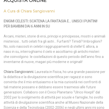
ACQUISTA ONLINE
A Cura di Chiara Sangiovanni
ENIGMI CELESTI: SCATENA LA FANTASIA E… UNISCI I PUNTINI!
PER BAMBINI DAI 6 ANNI IN SU
Arcani, misteri, storie di eroi, principi e principesse, mostri o animali
misteriosi… tutti celati fra gli astri… Furfanti? Timidi? Imbroglioni?
No, solo nascosti in celebri raggruppamenti di stelle! E allora, a
naso in su, interroghiamo il cielo e ascoltiamo gli antichi misteri
che coinvolgono le costellazioni di questo periodo dell’anno fino a
inventarne di nuove, magari più moderne e originali!
Chiara Sangiovanni.
Laureata in Fisica, ho una grande passione per
la didattica e la divulgazione scientifica per ragazzi e sono
convinta che il mio entusiasmo e la mia curiosità nei confronti di
tali materie possano e debbano essere trasmessi alle future
generazioni. Collaboro con il Civico Planetario “Ulrico Hoepli” dal
2002 per lo svolgimento di attività per scuole e famiglie; ho svolto
attività di divulgazione scientifica anche al Museo Nazionale della
Scienza e della Tecnologia (2002-2006) e negli ultimi anni mi sono