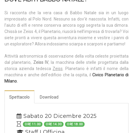
Si racconta che la vera casa di Babbo Natale sia in un luogo
imprecisato al Polo Nord. Nessuno sa dov’è nascosta. Infatti, con
l’aiuto di elfi e renne conserva ancora oggi segreta la sua dimora.
Chissà se Zeiss 4, il Planetario, riuscirà nell’impresa di trovarla? Voi
siete pronti a vivere questa avventura insieme e vestire i panni di
un esploratore? Allora indossiamo sciarpa e scarponi e partiamo!
Attività astronomica di osservazione della volta celeste proiettata
dal planetario,
Zeiss IV
, la macchina delle stelle progettata dalla
storica azienda tedesca
Zeiss
. Planetario è infatti il nome della
macchina e anche dell’edificio che la ospita, il
Civico Planetario di
Milano.
Spettacolo
Download
Sabato 20 Dicembre 2025
ORE 11.00
ORE 14.30
ORE 18.00
Staff LOfficina