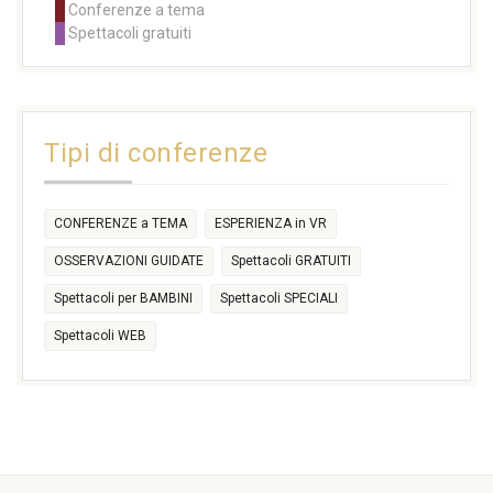
Conferenze a tema
11:00
11:00
11:00
11:00
11:00
11:00
14:30
Spettacoli gratuiti
14:30
14:30
14:30
14:30
14:30
14:30
16:30
17:30
17:30
18:30
21:00
16:30
18:00
+2 more
31
1
2
3
4
5
6
11:00
14:30
Tipi di conferenze
17:30
CONFERENZE a TEMA
ESPERIENZA in VR
OSSERVAZIONI GUIDATE
Spettacoli GRATUITI
Spettacoli per BAMBINI
Spettacoli SPECIALI
Spettacoli WEB