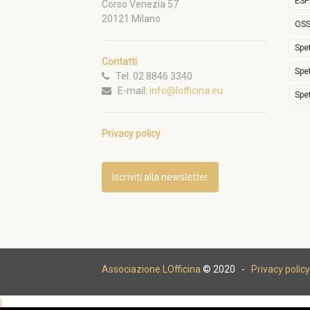
ESP
Corso Venezia 57
20121 Milano
OSS
Spe
Contatti
Spe
Tel. 02 8846 3340
E-mail:
info@lofficina.eu
Spe
Privacy policy
Iscriviti alla newsletter
Associazione LOfficina
© 2020 -
Privacy policy
|