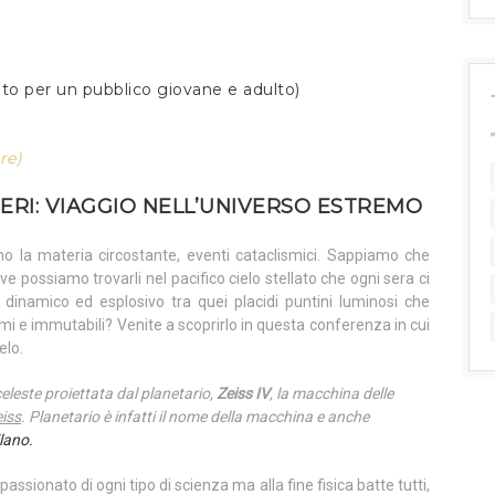
ato per un pubblico giovane e adulto)
re)
ERI: VIAGGIO NELL’UNIVERSO ESTREMO
no la materia circostante, eventi cataclismici. Sappiamo che
ve possiamo trovarli nel pacifico cielo stellato che ogni sera ci
dinamico ed esplosivo tra quei placidi puntini luminosi che
i e immutabili? Venite a scoprirlo in questa conferenza in cui
elo.
eleste proiettata dal planetario,
Zeiss IV
, la macchina delle
iss
. Planetario è infatti il nome della macchina e anche
ilano.
sionato di ogni tipo di scienza ma alla fine fisica batte tutti,