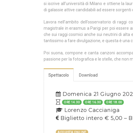
si iscrive all’università di Milano e ottiene la l
di galassie attive candidabili ad essere sorgenti 
Lavora nell’ambito dell’osservatorio di raggi c
magistrale in erasmus a Parigi per poi essere
che sui raggi cosmici anche sui neutrini di alta 
tantissimo a fare divulgazione, e questa è una 
Poi suona, compone e canta canzoni accompag
passione per la fotografica e le stelle, che non 
Spettacolo
Download
Domenica 21 Giugno 20
ORE 14.30
ORE 16.30
ORE 18.00
Lorenzo Caccianiga
Biglietto intero € 5,00 – B
ACQUISTA ONLINE