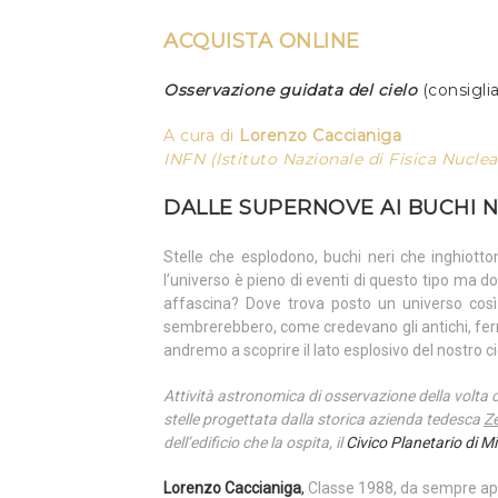
ACQUISTA ONLINE
Osservazione guidata del cielo
(consigli
A cura di
Lorenzo
Caccianiga
INFN (Istituto Nazionale di Fisica Nuclea
DALLE SUPERNOVE AI BUCHI N
Stelle che esplodono, buchi neri che inghiotto
l’universo è pieno di eventi di questo tipo ma do
affascina? Dove trova posto un universo così 
sembrerebbero, come credevano gli antichi, ferm
andremo a scoprire il lato esplosivo del nostro ci
Attività astronomica di osservazione della volta c
stelle progettata dalla storica azienda tedesca
Ze
dell’edificio che la ospita, il
Civico Planetario di M
Lorenzo Caccianiga
,
Classe 1988, da sempre appas