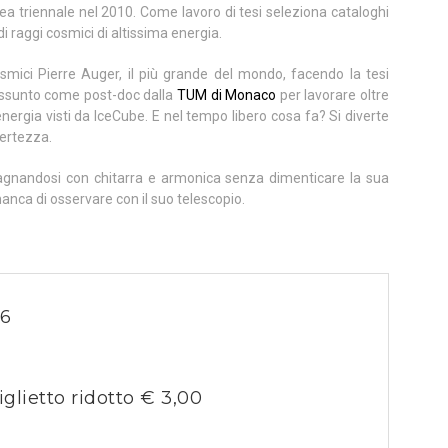
aurea triennale nel 2010. Come lavoro di tesi seleziona cataloghi
di raggi cosmici di altissima energia.
osmici Pierre Auger, il più grande del mondo, facendo la tesi
 assunto come post-doc dalla
TUM di Monaco
per lavorare oltre
energia visti da IceCube. E nel tempo libero cosa fa? Si diverte
certezza.
nandosi con chitarra e armonica senza dimenticare la sua
manca di osservare con il suo telescopio.
26
iglietto ridotto € 3,00