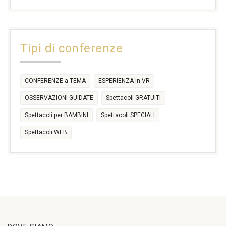
17:30
17:30
18:30
21:00
16:30
18:00
+2 more
31
1
2
3
4
5
6
11:00
14:30
Tipi di conferenze
17:30
CONFERENZE a TEMA
ESPERIENZA in VR
OSSERVAZIONI GUIDATE
Spettacoli GRATUITI
Spettacoli per BAMBINI
Spettacoli SPECIALI
Spettacoli WEB