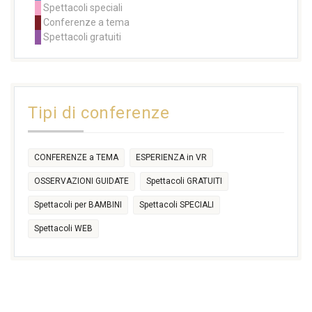
Spettacoli speciali
24
25
26
27
28
29
30
Conferenze a tema
11:00
11:00
11:00
11:00
11:00
11:00
14:30
Spettacoli gratuiti
14:30
14:30
14:30
14:30
14:30
14:30
16:30
17:30
17:30
18:30
21:00
16:30
18:00
+2 more
31
1
2
3
4
5
6
11:00
14:30
Tipi di conferenze
17:30
CONFERENZE a TEMA
ESPERIENZA in VR
OSSERVAZIONI GUIDATE
Spettacoli GRATUITI
Spettacoli per BAMBINI
Spettacoli SPECIALI
Spettacoli WEB