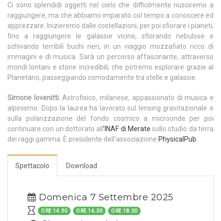
Ci sono splendidi oggetti nel cielo che difficilmente riusciremo a
raggiungere, ma che abbiamo imparato col tempo a conoscere ed
apprezzare. Inizieremo dalle costellazioni, per poi sfiorare i pianeti,
fino a raggiungere le galassie vicine, sfiorando nebulose e
schivando terribili buchi neri, in un viaggio mozzafiato ricco di
immagini e di musica. Sarà un percorso affascinante, attraverso
mondi lontani e storie incredibili, che potremo esplorare grazie al
Planetario, passeggiando comodamente tra stelle e galassie.
Simone Iovenitti.
Astrofisico, milanese, appassionato di musica e
alpinismo. Dopo la laurea ha lavorato sul lensing gravitazionale e
sulla polarizzazione del fondo cosmico a microonde per poi
continuare con un dottorato all
’
INAF di Merate
sullo studio da terra
dei raggi gamma. È presidente dell’associazione
PhysicalPub
.
Spettacolo
Download
Domenica 7 Settembre 2025
ORE 14.30
ORE 16.30
ORE 18.00