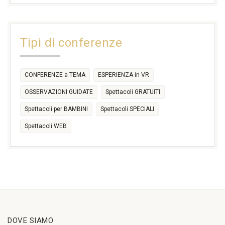
+2 more
31
1
2
3
4
5
6
11:00
14:30
Tipi di conferenze
17:30
CONFERENZE a TEMA
ESPERIENZA in VR
OSSERVAZIONI GUIDATE
Spettacoli GRATUITI
Spettacoli per BAMBINI
Spettacoli SPECIALI
Spettacoli WEB
DOVE SIAMO