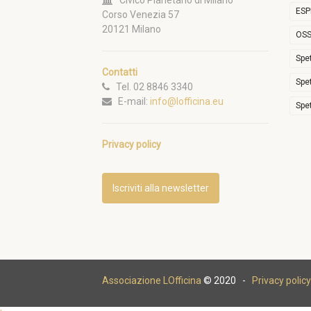
Civico Planetario di Milano
ESP
Corso Venezia 57
20121 Milano
OSS
Spe
Contatti
Spe
Tel. 02 8846 3340
E-mail:
info@lofficina.eu
Spe
Privacy policy
Iscriviti alla newsletter
Associazione LOfficina
© 2020 -
Privacy policy