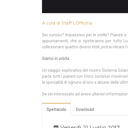
A cura di Staff LOfficina
Sei curioso? Impazzisci per le stelle? Pianeti 
appuntamenti, che si ripeteranno per tutto Lug
collezionare quattro diversi titoli, potrai riti
Siamo in orbita
Un viaggio esplorativo del nostro Sistema Solar
parte tutti i pianeti con il loro continuo movim
le specialità di ognuno di loro e alcune delle ulti
Se sei interessato ad avere ulteriori informazio
Spettacolo
Download
Venerdì 21 Luglio 2017