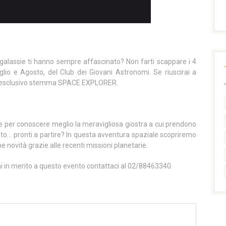
e galassie ti hanno sempre affascinato? Non farti scappare i 4
lio e Agosto, del Club dei Giovani Astronomi. Se riuscirai a
rare l’esclusivo stemma SPACE EXPLORER.
e per conoscere meglio la meravigliosa giostra a cui prendono
ento… pronti a partire? In questa avventura spaziale scopriremo
me novità grazie alle recenti missioni planetarie.
ni in merito a questo evento contattaci al 02/88463340.