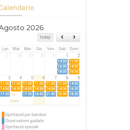
Calendario
Agosto 2026
today
Lun
Mar
Mer
Gio
Ven
Sab
Dom
27
28
29
30
31
1
2
14:30
11:00
16:30
14:30
18:00
16:30
3
4
5
6
7
8
9
11:00
11:00
11:00
11:00
11:00
11:00
14:30
14:30
14:30
14:30
14:30
14:30
14:30
16:30
17:30
17:30
18:30
21:00
16:30
18:30
+2
more
10
11
12
13
14
15
16
11:00
14:30
11:00
Spettacoli per bambini
14:30
16:30
14:30
Osservazioni guidate
18:00
16:30
+3
Spettacoli speciali