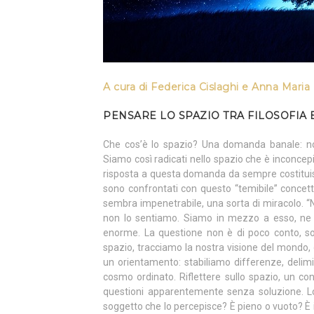
A cura di Federica Cislaghi e Anna Mari
PENSARE LO SPAZIO TRA FILOSOFIA 
Che cos’è lo spazio? Una domanda banale: noi
Siamo così radicati nello spazio che è inconcepi
risposta a questa domanda da sempre costituisce
sono confrontati con questo “temibile” concet
sembra impenetrabile, una sorta di miracolo. “
non lo sentiamo. Siamo in mezzo a esso, ne f
enorme. La questione non è di poco conto, so
spazio, tracciamo la nostra visione del mondo,
un orientamento: stabiliamo differenze, delim
cosmo ordinato. Riflettere sullo spazio, un co
questioni apparentemente senza soluzione. Lo
soggetto che lo percepisce? È pieno o vuoto? È 