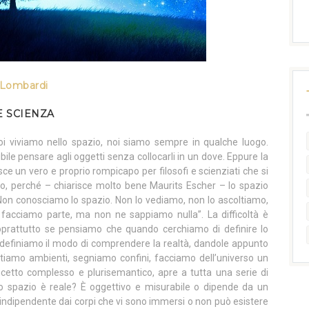
a Lombardi
E SCIENZA
 viviamo nello spazio, noi siamo sempre in qualche luogo.
bile pensare agli oggetti senza collocarli in un dove. Eppure la
 un vero e proprio rompicapo per filosofi e scienziati che si
to, perché – chiarisce molto bene Maurits Escher – lo spazio
Non conosciamo lo spazio. Non lo vediamo, non lo ascoltiamo,
acciamo parte, ma non ne sappiamo nulla”. La difficoltà è
prattutto se pensiamo che quando cerchiamo di definire lo
 definiamo il modo di comprendere la realtà, dandole appunto
itiamo ambienti, segniamo confini, facciamo dell’universo un
ncetto complesso e plurisemantico, apre a tutta una serie di
 spazio è reale? È oggettivo e misurabile o dipende da un
indipendente dai corpi che vi sono immersi o non può esistere