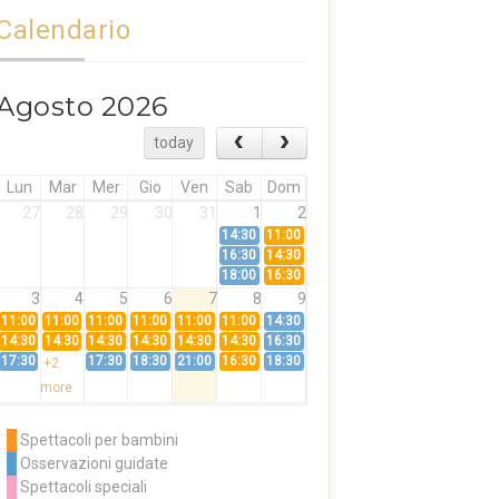
Calendario
Agosto 2026
today
Lun
Mar
Mer
Gio
Ven
Sab
Dom
27
28
29
30
31
1
2
14:30
11:00
16:30
14:30
18:00
16:30
3
4
5
6
7
8
9
11:00
11:00
11:00
11:00
11:00
11:00
14:30
14:30
14:30
14:30
14:30
14:30
14:30
16:30
17:30
17:30
18:30
21:00
16:30
18:30
+2
more
10
11
12
13
14
15
16
11:00
14:30
11:00
Spettacoli per bambini
14:30
16:30
14:30
Osservazioni guidate
18:00
16:30
+3
Spettacoli speciali