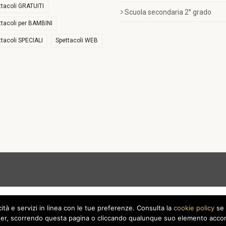
ttacoli GRATUITI
Scuola secondaria 2° grado
ttacoli per BAMBINI
ttacoli SPECIALI
Spettacoli WEB
icità e servizi in linea con le tue preferenze. Consulta la
cookie policy
se 
r, scorrendo questa pagina o cliccando qualunque suo elemento acconse