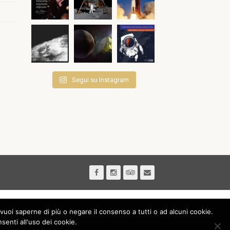
Segui su Instagram
vuoi saperne di più o negare il consenso a tutti o ad alcuni cookie.
nti all'uso dei cookie.