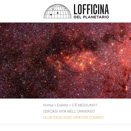
Home
>
Events
>
C’È NESSUNO?
CERCASI VITA NELL’UNIVERSO
CLUB DEGLI ESPLORATORI COSMICI