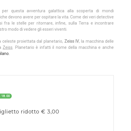
e per questa avventura galattica alla scoperta di mondi
iche devono avere per ospitare la vita. Come dei veri detective
i fra le stelle per ritornare, infine, sulla Terra e incontrare
tro modo di vedere gli esseri viventi.
a celeste proiettata dal planetario,
Zeiss IV
, la macchina delle
ca
Zeiss
. Planetario è infatti il nome della macchina e anche
ilano.
 18.00
iglietto ridotto € 3,00