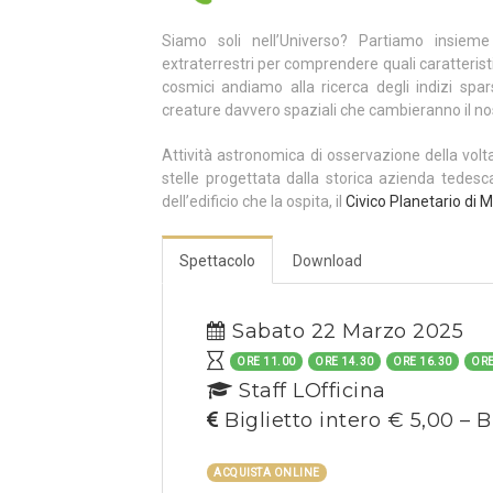
Siamo soli nell’Universo? Partiamo insiem
extraterrestri per comprendere quali caratterist
cosmici andiamo alla ricerca degli indizi spars
creature davvero spaziali che cambieranno il nos
Attività astronomica di osservazione della volt
stelle progettata dalla storica azienda tedes
dell’edificio che la ospita, il
Civico Planetario di M
Spettacolo
Download
Sabato 22 Marzo 2025
ORE 11.00
ORE 14.30
ORE 16.30
ORE
Staff LOfficina
Biglietto intero € 5,00 – B
ACQUISTA ONLINE