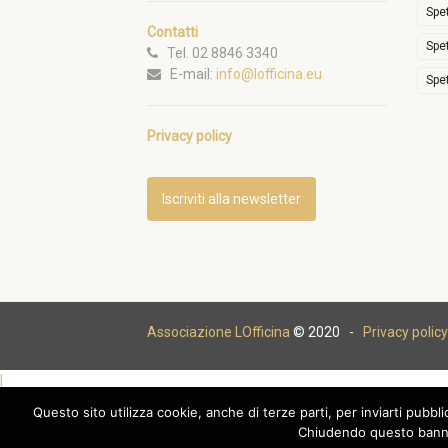
Spe
Contatti
Spe
Tel. 02 8846 3340
E-mail:
info@lofficina.eu
Spe
Privacy policy
Iscriviti alla newsletter
Associazione LOfficina
© 2020 -
Privacy policy
|
Questo sito utilizza cookie, anche di terze parti, per inviarti pubbl
Chiudendo questo banne