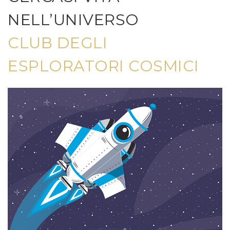
NELL’UNIVERSO
CLUB DEGLI
ESPLORATORI COSMICI