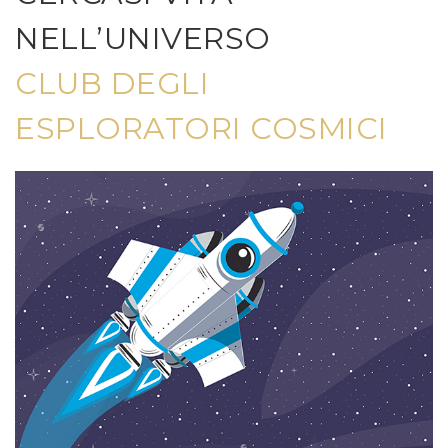
NELL’UNIVERSO
CLUB DEGLI
ESPLORATORI COSMICI