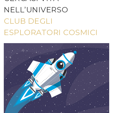
NELL’UNIVERSO
CLUB DEGLI
ESPLORATORI COSMICI