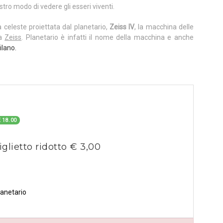
tro modo di vedere gli esseri viventi.
a celeste proiettata dal planetario,
Zeiss IV
, la macchina delle
ca
Zeiss
. Planetario è infatti il nome della macchina e anche
ilano.
 18.00
iglietto ridotto € 3,00
lanetario