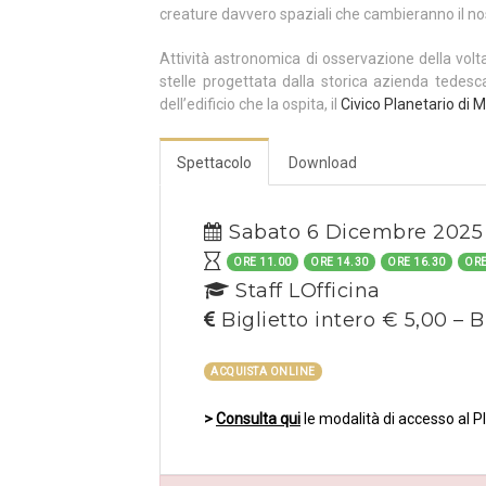
creature davvero spaziali che cambieranno il nos
Attività astronomica di osservazione della volt
stelle progettata dalla storica azienda tedes
dell’edificio che la ospita, il
Civico Planetario di M
Spettacolo
Download
Sabato 6 Dicembre 2025
ORE 11.00
ORE 14.30
ORE 16.30
ORE
Staff LOfficina
Biglietto intero € 5,00 – B
ACQUISTA ONLINE
>
Consulta qui
le modalità di accesso al P