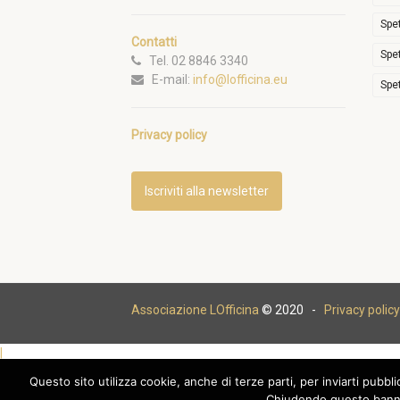
Spe
Contatti
Spe
Tel. 02 8846 3340
E-mail:
info@lofficina.eu
Spe
Privacy policy
Iscriviti alla newsletter
Associazione LOfficina
© 2020 -
Privacy policy
|
Questo sito utilizza cookie, anche di terze parti, per inviarti pubbl
Chiudendo questo banne