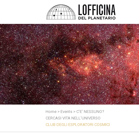
Home
>
Events
>
C’E’ NESSUNO?
CERCASI VITA NELL’UNIVERSO
CLUB DEGLI ESPLORATORI COSMICI