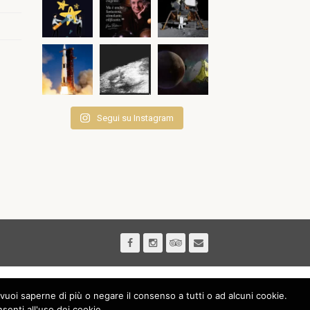
Segui su Instagram
vuoi saperne di più o negare il consenso a tutti o ad alcuni cookie.
nti all'uso dei cookie.