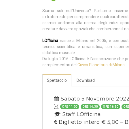
Siamo soli nell’Universo? Partiamo insiem
extraterrestri per comprendere quali caratterist
cosmici andiamo alla ricerca degli indizi spars
creature davvero spaziali che cambieranno il nos
LOfficina
nasce a Milano nel 2005, è composta
tecnico-scientifica e umanistica, con esperi
didattica museale.
Da luglio 2016 LOfficina è l’associazione che pr
complementari del
Civico Planetario di Milano.
Spettacolo
Download
Sabato 5 Novembre 202
ORE 11.00
ORE 14.30
ORE 16.30
ORE
Staff LOfficina
Biglietto intero € 5,00 – B