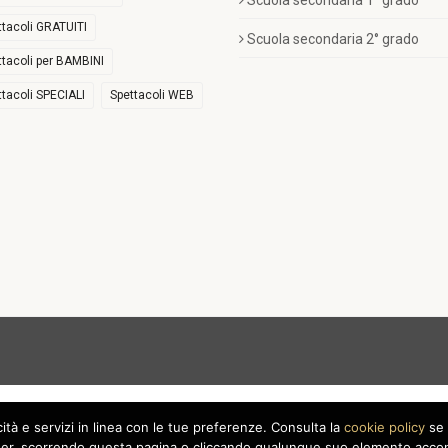
Scuola secondaria 1° grado
ttacoli GRATUITI
Scuola secondaria 2° grado
ttacoli per BAMBINI
ttacoli SPECIALI
Spettacoli WEB
icità e servizi in linea con le tue preferenze. Consulta la
cookie policy
se 
r, scorrendo questa pagina o cliccando qualunque suo elemento acconse