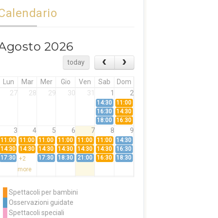
Calendario
Agosto 2026
today
Lun
Mar
Mer
Gio
Ven
Sab
Dom
27
28
29
30
31
1
2
14:30
11:00
16:30
14:30
18:00
16:30
3
4
5
6
7
8
9
11:00
11:00
11:00
11:00
11:00
11:00
14:30
14:30
14:30
14:30
14:30
14:30
14:30
16:30
17:30
17:30
18:30
21:00
16:30
18:30
+2
more
10
11
12
13
14
15
16
11:00
14:30
11:00
Spettacoli per bambini
14:30
16:30
14:30
Osservazioni guidate
18:00
16:30
+3
Spettacoli speciali