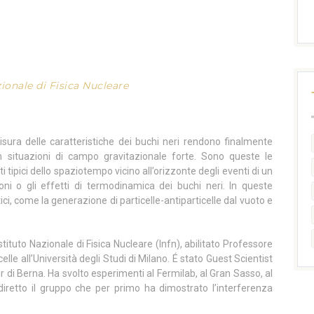
zionale di Fisica Nucleare
isura delle caratteristiche dei buchi neri rendono finalmente
 in situazioni di campo gravitazionale forte. Sono queste le
ti tipici dello spaziotempo vicino all’orizzonte degli eventi di un
oni o gli effetti di termodinamica dei buchi neri. In queste
ci, come la generazione di particelle-antiparticelle dal vuoto e
tituto Nazionale di Fisica Nucleare (Infn), abilitato Professore
icelle all’Università degli Studi di Milano. É stato Guest Scientist
er di Berna. Ha svolto esperimenti al Fermilab, al Gran Sasso, al
iretto il gruppo che per primo ha dimostrato l’interferenza