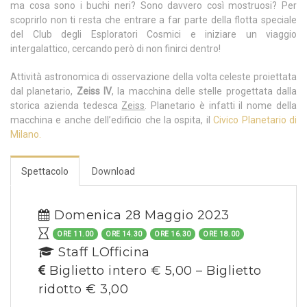
ma cosa sono i buchi neri? Sono davvero così mostruosi? Per
scoprirlo non ti resta che entrare a far parte della flotta speciale
del Club degli Esploratori Cosmici e iniziare un viaggio
intergalattico, cercando però di non finirci dentro!
Attività astronomica di osservazione della volta celeste proiettata
dal planetario,
Zeiss IV
, la macchina delle stelle progettata dalla
storica azienda tedesca
Zeiss
. Planetario è infatti il nome della
macchina e anche dell’edificio che la ospita, il
Civico Planetario di
Milano.
Spettacolo
Download
Domenica 28 Maggio 2023
ORE 11.00
ORE 14.30
ORE 16.30
ORE 18.00
Staff LOfficina
Biglietto intero € 5,00 – Biglietto
ridotto € 3,00