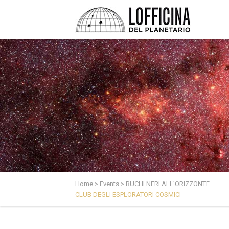
Home
>
Events
>
BUCHI NERI ALL’ORIZZONTE
CLUB DEGLI ESPLORATORI COSMICI