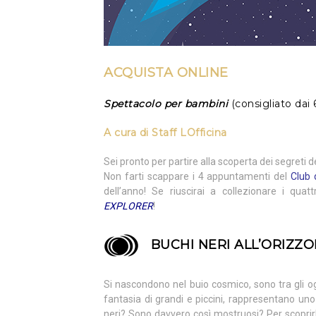
ACQUISTA ONLINE
Spettacolo per bambini
(consigliato dai 
A cura di
Staff LOfficina
Sei pronto per partire alla scoperta dei segreti
Non farti scappare i 4 appuntamenti del
Club 
dell’anno! Se riuscirai a collezionare i quatt
EXPLORER
!
BUCHI NERI ALL’ORIZZ
Si nascondono nel buio cosmico, sono tra gli ogge
fantasia di grandi e piccini, rappresentano un
neri? Sono davvero così mostruosi? Per scoprirlo