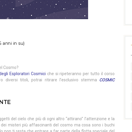
6 anni in su)
 del Cosmo?
degli Esploratori Cosmici
che si ripeteranno per tutto il corso
ro diversi titoli, potrai ritirare l’esclusivo stemma
COSMIC
ONTE
tti del cielo che più di ogni altro “attirano” l’attenzione e la
o dei misteri più affascinanti del cosmo ma cosa sono i buchi
 non ti resta che entrare a far parte della flotta speciale del