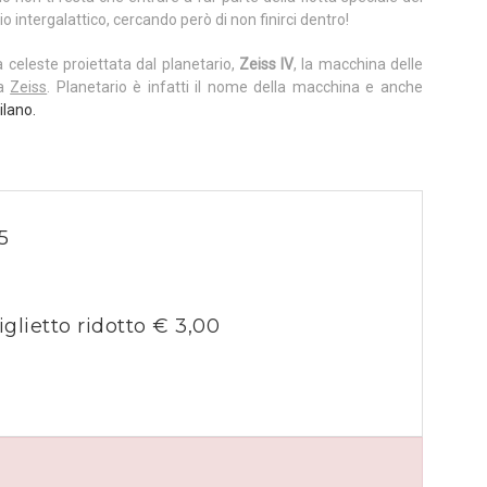
io intergalattico, cercando però di non finirci dentro!
a celeste proiettata dal planetario,
Zeiss IV
, la macchina delle
ca
Zeiss
. Planetario è infatti il nome della macchina e anche
ilano.
5
iglietto ridotto € 3,00