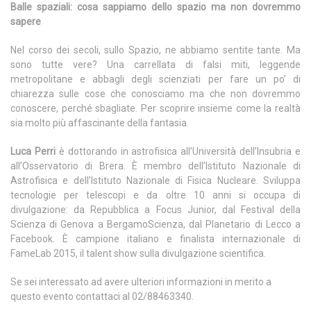
Balle spaziali: cosa sappiamo dello spazio ma non dovremmo
sapere
Nel corso dei secoli, sullo Spazio, ne abbiamo sentite tante. Ma
sono tutte vere? Una carrellata di falsi miti, leggende
metropolitane e abbagli degli scienziati per fare un po’ di
chiarezza sulle cose che conosciamo ma che non dovremmo
conoscere, perché sbagliate. Per scoprire insieme come la realtà
sia molto più affascinante della fantasia.
Luca Perri
è dottorando in astrofisica all’Università dell’Insubria e
all’Osservatorio di Brera. È membro dell’Istituto Nazionale di
Astrofisica e dell’Istituto Nazionale di Fisica Nucleare. Sviluppa
tecnologie per telescopi e da oltre 10 anni si occupa di
divulgazione: da Repubblica a Focus Junior, dal Festival della
Scienza di Genova a BergamoScienza, dal Planetario di Lecco a
Facebook. È campione italiano e finalista internazionale di
FameLab 2015, il talent show sulla divulgazione scientifica.
Se sei interessato ad avere ulteriori informazioni in merito a
questo evento contattaci al 02/88463340.