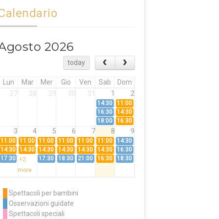
Calendario
Agosto 2026
today
Lun
Mar
Mer
Gio
Ven
Sab
Dom
27
28
29
30
31
1
2
14:30
11:00
16:30
14:30
18:00
16:30
3
4
5
6
7
8
9
11:00
11:00
11:00
11:00
11:00
11:00
14:30
14:30
14:30
14:30
14:30
14:30
14:30
16:30
17:30
17:30
18:30
21:00
16:30
18:30
+2
more
10
11
12
13
14
15
16
11:00
14:30
11:00
Spettacoli per bambini
14:30
16:30
14:30
Osservazioni guidate
18:00
16:30
+3
Spettacoli speciali