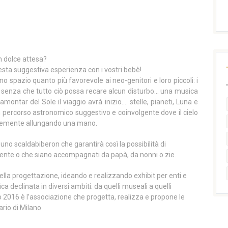
n dolce attesa?
uesta suggestiva esperienza con i vostri bebè!
uno spazio quanto più favorevole ai neo-genitori e loro piccoli: i
ati senza che tutto ciò possa recare alcun disturbo… una musica
ramontar del Sole il viaggio avrà inizio…. stelle, pianeti, Luna e
 percorso astronomico suggestivo e coinvolgente dove il cielo
icemente allungando una mano.
uno scaldabiberon che garantirà così la possibilità di
lmente o che siano accompagnati da papà, da nonni o zie.
ella progettazione, ideando e realizzando exhibit per enti e
ca declinata in diversi ambiti: da quelli museali a quelli
lio 2016 è l’associazione che progetta, realizza e propone le
ario di Milano