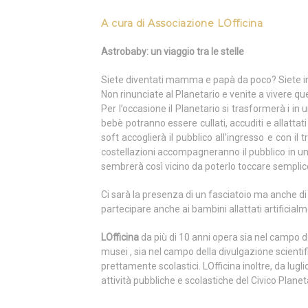
A cura di Associazione LOfficina
Astrobaby: un viaggio tra le stelle
Siete diventati mamma e papà da poco? Siete i
Non rinunciate al Planetario e venite a vivere q
Per l’occasione il Planetario si trasformerà i in 
bebè potranno essere cullati, accuditi e allatt
soft accoglierà il pubblico all’ingresso e con il t
costellazioni accompagneranno il pubblico in un
sembrerà così vicino da poterlo toccare sempl
Ci sarà la presenza di un fasciatoio ma anche di 
partecipare anche ai bambini allattati artificia
LOfficina
da più di 10 anni opera sia nel campo d
musei , sia nel campo della divulgazione scientifi
prettamente scolastici. LOfficina inoltre, da lug
attività pubbliche e scolastiche del Civico Planet