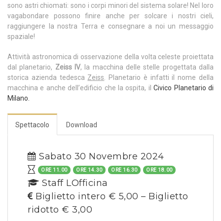
sono astri chiomati: sono i corpi minori del sistema solare! Nel loro
vagabondare possono finire anche per solcare i nostri cieli,
raggiungere la nostra Terra e consegnare a noi un messaggio
spaziale!
Attività astronomica di osservazione della volta celeste proiettata
dal planetario,
Zeiss IV
, la macchina delle stelle progettata dalla
storica azienda tedesca
Zeiss
. Planetario è infatti il nome della
macchina e anche dell’edificio che la ospita, il
Civico Planetario di
Milano.
Spettacolo
Download
Sabato 30 Novembre 2024
ORE 11.00
ORE 14.30
ORE 16.30
ORE 18.00
Staff LOfficina
Biglietto intero € 5,00 – Biglietto
ridotto € 3,00