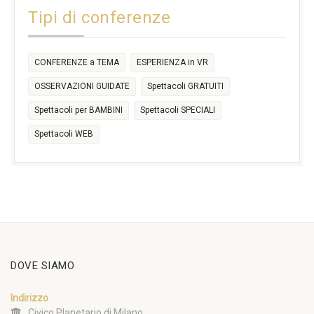
14:30
Tipi di conferenze
17:30
CONFERENZE a TEMA
ESPERIENZA in VR
OSSERVAZIONI GUIDATE
Spettacoli GRATUITI
Spettacoli per BAMBINI
Spettacoli SPECIALI
Spettacoli WEB
DOVE SIAMO
Indirizzo
Civico Planetario di Milano