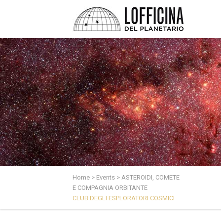
Home
>
Events
>
ASTEROIDI, COMETE
E COMPAGNIA ORBITANTE
CLUB DEGLI ESPLORATORI COSMICI