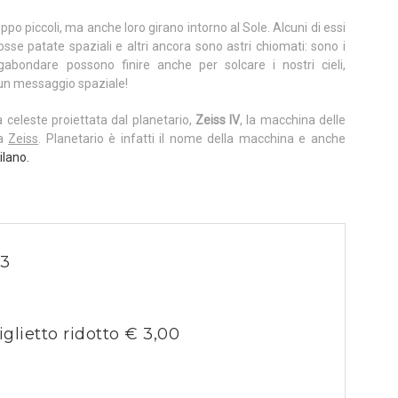
o piccoli, ma anche loro girano intorno al Sole. Alcuni di essi
osse patate spaziali e altri ancora sono astri chiomati: sono i
gabondare possono finire anche per solcare i nostri cieli,
 un messaggio spaziale!
a celeste proiettata dal planetario,
Zeiss IV
, la macchina delle
ca
Zeiss
. Planetario è infatti il nome della macchina e anche
ilano.
23
iglietto ridotto € 3,00