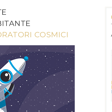
TE
BITANTE
ORATORI COSMICI