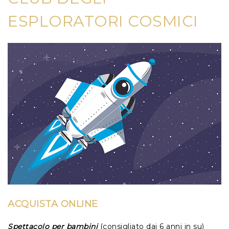
ESPLORATORI COSMICI
ACQUISTA ONLINE
Spettacolo per bambini
(consigliato dai 6 anni in su)