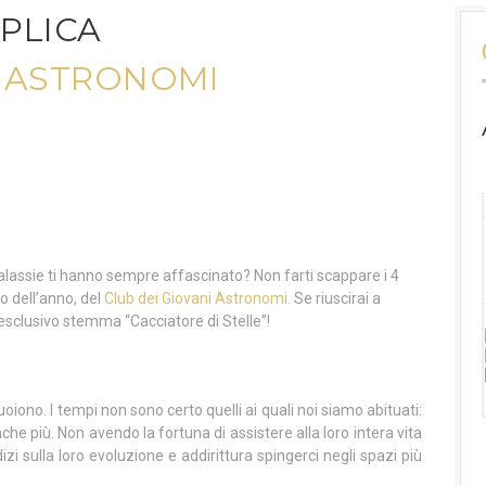
EPLICA
I ASTRONOMI
galassie ti hanno sempre affascinato? Non farti scappare i 4
o dell’anno, del
Club dei Giovani Astronomi.
Se riuscirai a
e l’esclusivo stemma “Cacciatore di Stelle”!
oiono. I tempi non sono certo quelli ai quali noi siamo abituati:
che più. Non avendo la fortuna di assistere alla loro intera vita
dizi sulla loro evoluzione e addirittura spingerci negli spazi più