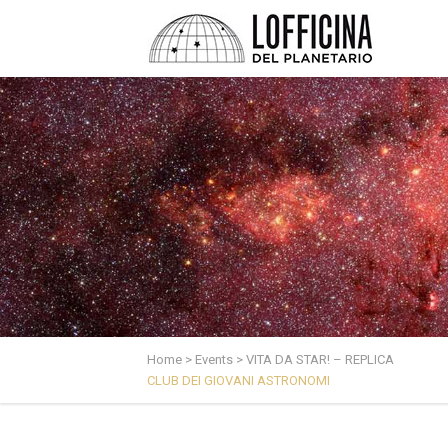
Home
>
Events
>
VITA DA STAR! – REPLICA
CLUB DEI GIOVANI ASTRONOMI