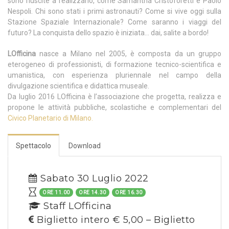
sono riuscite a realizzarlo, come Samantha Cristoforetti e Paolo
Nespoli. Chi sono stati i primi astronauti? Come si vive oggi sulla
Stazione Spaziale Internazionale? Come saranno i viaggi del
futuro? La conquista dello spazio è iniziata… dai, salite a bordo!
LOfficina
nasce a Milano nel 2005, è composta da un gruppo
eterogeneo di professionisti, di formazione tecnico-scientifica e
umanistica, con esperienza pluriennale nel campo della
divulgazione scientifica e didattica museale.
Da luglio 2016 LOfficina è l’associazione che progetta, realizza e
propone le attività pubbliche, scolastiche e complementari del
Civico Planetario di Milano.
Spettacolo
Download
Sabato 30 Luglio 2022
ORE 11.00
ORE 14.30
ORE 16.30
Staff LOfficina
Biglietto intero € 5,00 – Biglietto