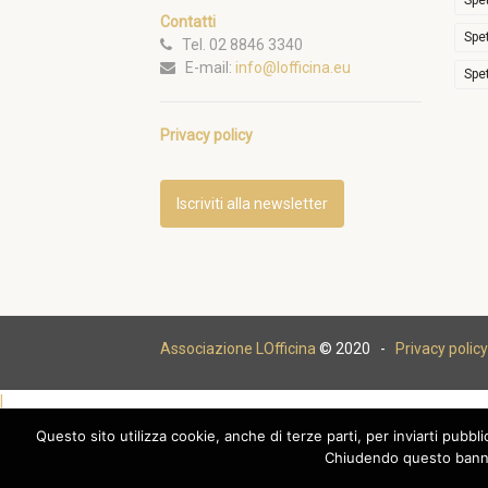
Spe
Contatti
Spe
Tel. 02 8846 3340
E-mail:
info@lofficina.eu
Spe
Privacy policy
Iscriviti alla newsletter
Associazione LOfficina
© 2020 -
Privacy policy
|
Questo sito utilizza cookie, anche di terze parti, per inviarti pubbl
Chiudendo questo banne