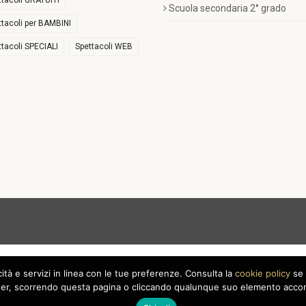
ttacoli GRATUITI
Scuola secondaria 2° grado
ttacoli per BAMBINI
ttacoli SPECIALI
Spettacoli WEB
icità e servizi in linea con le tue preferenze. Consulta la
cookie policy
se 
r, scorrendo questa pagina o cliccando qualunque suo elemento acconse