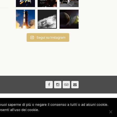
Segui su Instagram
vuoi saperne di più o negare il consenso a tutti o ad alcuni cookie.
nti all'uso dei cookie.