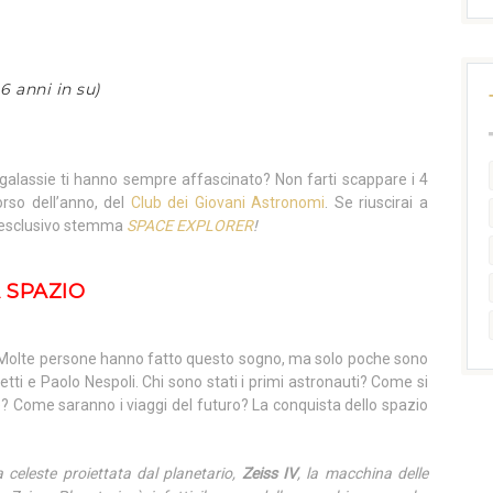
6 anni in su)
e galassie ti hanno sempre affascinato? Non farti scappare i 4
orso dell’anno, del
Club dei Giovani Astronomi
. Se riuscirai a
e l’esclusivo stemma
SPACE EXPLORER
!
 SPAZIO
 Molte persone hanno fatto questo sogno, ma solo poche sono
tti e Paolo Nespoli. Chi sono stati i primi astronauti? Come si
e? Come saranno i viaggi del futuro? La conquista dello spazio
a celeste proiettata dal planetario,
Zeiss IV
, la macchina delle