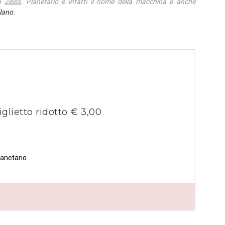
ca
Zeiss
. Planetario è infatti il nome della macchina e anche
ilano.
iglietto ridotto € 3,00
lanetario