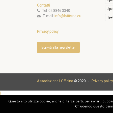
Spe
Contatti
Spe
Tel. 02 8846 3340
E-mail:
info@lofficina.eu
Spe
Privacy policy
Iscriviti alla newsletter
Associazione LOfficina
© 2020 -
Privacy policy
|
Questo sito utilizza cookie, anche di terze parti, per inviarti pubbl
Chiudendo questo banne