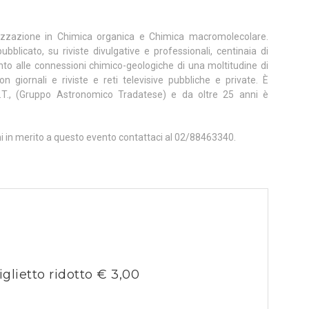
lizzazione in Chimica organica e Chimica macromolecolare.
blicato, su riviste divulgative e professionali, centinaia di
mento alle connessioni chimico-geologiche di una moltitudine di
n giornali e riviste e reti televisive pubbliche e private. È
.T., (Gruppo Astronomico Tradatese) e da oltre 25 anni è
ni in merito a questo evento contattaci al 02/88463340.
iglietto ridotto € 3,00