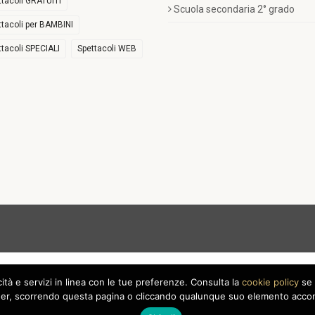
ttacoli GRATUITI
Scuola secondaria 2° grado
ttacoli per BAMBINI
ttacoli SPECIALI
Spettacoli WEB
icità e servizi in linea con le tue preferenze. Consulta la
cookie policy
se 
r, scorrendo questa pagina o cliccando qualunque suo elemento acconse