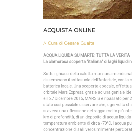
ACQUISTA ONLINE
A
Cura di Cesare Guaita
ACQUA LIQUIDA SU MARTE: TUTTA LA VERITÀ
La clamorosa scoperta “italiana” di laghi liquidi 
Sotto i ghiacci della calotta marziana meridionale
disseminano il sottosuolo dell’Antartide, con la
batterica locale. Una scoperta epocale, effettua
orbitale Mars Express, grazie ad una geniale ide
e il 27 Dicembre 2015, MARSIS è ripassato per 29
stato così possibile osservare che, ogni volta ch
si aveva una riflessione del raggio molto più int
km di profondità, di un deposito di acqua liquid
temperatura ambiente di circa -70°C, l’acqua p
concentrazione di sali, verosimilmente perclorati