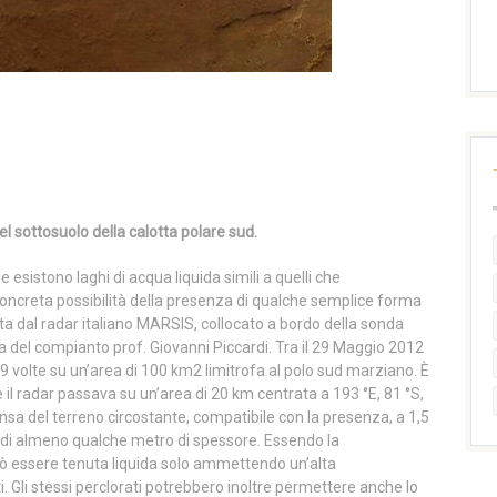
nel sottosuolo della calotta polare sud.
 esistono laghi di acqua liquida simili a quelli che
 concreta possibilità della presenza di qualche semplice forma
ta dal radar italiano MARSIS, collocato a bordo della sonda
a del compianto prof. Giovanni Piccardi. Tra il 29 Maggio 2012
 volte su un’area di 100 km2 limitrofa al polo sud marziano. È
e il radar passava su un’area di 20 km centrata a 193 °E, 81 °S,
ensa del terreno circostante, compatibile con la presenza, a 1,5
a di almeno qualche metro di spessore. Essendo la
uò essere tenuta liquida solo ammettendo un’alta
. Gli stessi perclorati potrebbero inoltre permettere anche lo