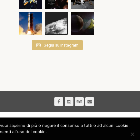
Segui su Instagram
vuoi saperne di più o negare il consenso a tutti o ad alcuni cookie.
nti all'uso dei cookie.