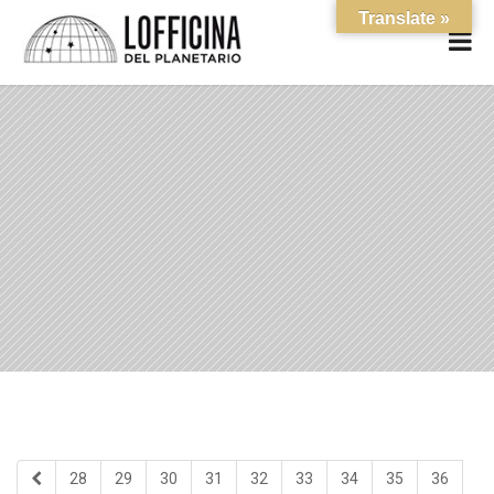
Translate »
28
29
30
31
32
33
34
35
36